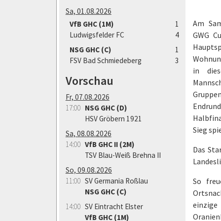
Sa, 01.08.2026
Am Sams
VfB GHC (1M)
1
Ludwigsfelder FC
4
GWG Cup
Haup
NSG GHC (C)
1
Wohnung
FSV Bad Schmiedeberg
3
in die
Vorschau
Mannsc
Gruppen
Fr, 07.08.2026
Endrunde
17:00
NSG GHC (D)
Halbfin
HSV Gröbern 1921
Sieg spie
Sa, 08.08.2026
14:00
VfB GHC II (2M)
Das Sta
TSV Blau-Weiß Brehna II
Landesli
So, 09.08.2026
11:00
SV Germania Roßlau
So fre
NSG GHC (C)
Ortsnach
einzig
14:00
SV Eintracht Elster
Oranien
VfB GHC (1M)