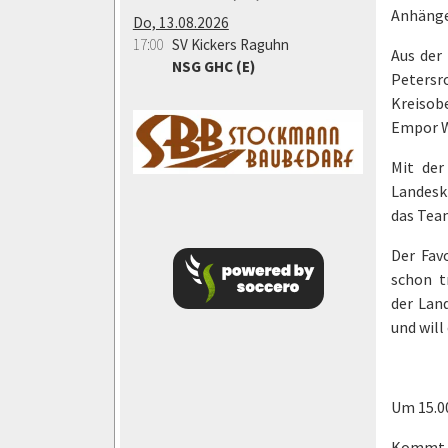
Anhänger
Do, 13.08.2026
17:00
SV Kickers Raguhn
Aus der
NSG GHC (E)
Petersro
Kreisob
Empor Wa
Mit de
Landesk
das Team
Der Fav
schon t
der Lan
und will
Um 15.00
Kommt vo