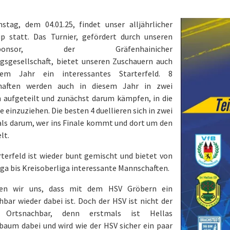
tag, dem 04.01.25, findet unser alljährlicher
 statt. Das Turnier, gefördert durch unseren
tsponsor, der Gräfenhainicher
sgesellschaft, bietet unseren Zuschauern auch
sem Jahr ein interessantes Starterfeld. 8
haften werden auch in diesem Jahr in zwei
 aufgeteilt und zunächst darum kämpfen, in die
 einzuziehen. Die besten 4 duellieren sich in zwei
als darum, wer ins Finale kommt und dort um den
lt.
rterfeld ist wieder bunt gemischt und bietet von
ga bis Kreisoberliga interessante Mannschaften.
uen wir uns, dass mit dem HSV Gröbern ein
bar wieder dabei ist. Doch der HSV ist nicht der
e Ortsnachbar, denn erstmals ist Hellas
baum dabei und wird wie der HSV sicher ein paar