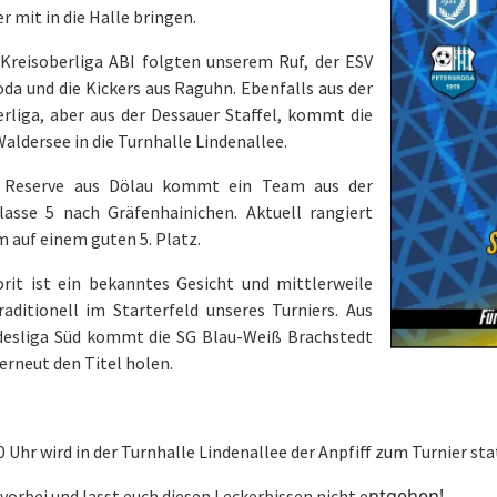
 mit in die Halle bringen.
 Kreisoberliga ABI folgten unserem Ruf, der ESV
da und die Kickers aus Raguhn. Ebenfalls aus der
erliga, aber aus der Dessauer Staffel, kommt die
ldersee in die Turnhalle Lindenallee.
r Reserve aus Dölau kommt ein Team aus der
lasse 5 nach Gräfenhainichen. Aktuell rangiert
 auf einem guten 5. Platz.
orit ist ein bekanntes Gesicht und mittlerweile
raditionell im Starterfeld unseres Turniers. Aus
desliga Süd kommt die SG Blau-Weiß Brachstedt
 erneut den Titel holen.
 Uhr wird in der Turnhalle Lindenallee der Anpfiff zum Turnier st
ntgehen!
rbei und lasst euch diesen Leckerbissen nicht e