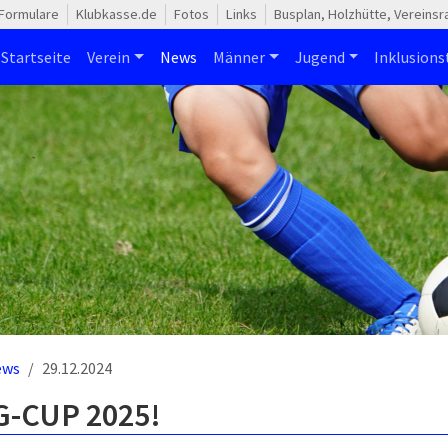
Formulare
Klubkasse.de
Fotos
Links
Busplan, Holzhütte, Vereins
Startseite
Verein
News
Männer
Jugend
Inklusion
ews
29.12.2024
-CUP 2025!