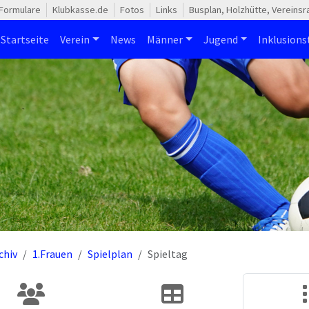
Formulare
Klubkasse.de
Fotos
Links
Busplan, Holzhütte, Vereins
Startseite
Verein
News
Männer
Jugend
Inklusion
chiv
1.Frauen
Spielplan
Spieltag