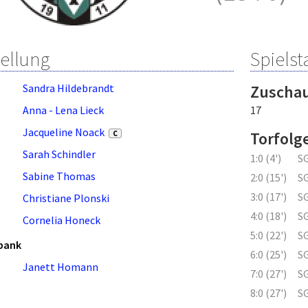
tellung
Spielsta
Sandra Hildebrandt
Zuscha
Anna - Lena Lieck
17
Jacqueline Noack
Torfolg
C
Sarah Schindler
1:0 (4')
SG
Sabine Thomas
2:0 (15')
SG
3:0 (17')
SG
Christiane Plonski
4:0 (18')
SG
Cornelia Honeck
5:0 (22')
SG
bank
6:0 (25')
SG
Janett Homann
7:0 (27')
SG
8:0 (27')
SG