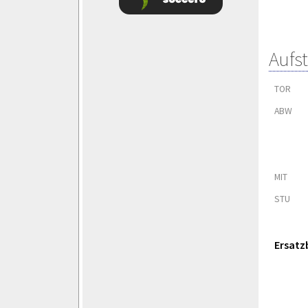
Aufs
TOR
ABW
MIT
STU
Ersatz