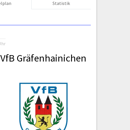
elplan
Statistik
Uhr
VfB Gräfenhainichen