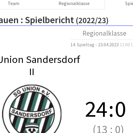
Team
Regionalklasse
Spi
auen :
Spielbericht
(2022/23)
Regionalklasse
14. Spieltag - 23.04.2023
11:00 
Union Sandersdorf
II
24
:
0
(13
:
0)