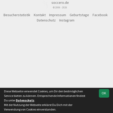
soccero.de
© 2006 - 2026
Besucherstatistik
Kontakt
Impressum
Geburtstage
Facebook
Datenschutz
Instagram
Diese Webseite verwendet Cookies, um Dir den bestmöglichen
OK
Service bieten zu können. Entsprechende Informationen findest
Du unter
Datenschutz
.
Mit der Nutzung der Webseite erklärst Du Dich mit der
Verwendung von Cookies einverstanden.