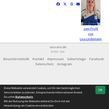
zum Profil
von
Lisa Lindemann
soccero.de
© 2006 - 2026
Besucherstatistik
Kontakt
Impressum
Geburtstage
Facebook
Datenschutz
Instagram
Diese Webseite verwendet Cookies, um Dir den bestmöglichen
OK
Service bieten zu können. Entsprechende Informationen findest
Du unter
Datenschutz
.
Mit der Nutzung der Webseite erklärst Du Dich mit der
Verwendung von Cookies einverstanden.