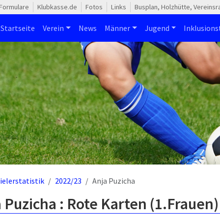
Formulare
Klubkasse.de
Fotos
Links
Busplan, Holzhütte, Vereins
Startseite
Verein
News
Männer
Jugend
Inklusion
ielerstatistik
2022/23
Anja Puzicha
 Puzicha : Rote Karten (1.Frauen)