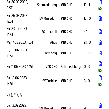
So, 26.02.2023
,
Schmiedeberg
:
VfB GHC
12 : 1
8.ST
(
)
So, 26.03.2023
,
SV Maasdorf
:
VfB GHC
13 : 0
12.ST
So, 23.04.2023
,
SG Union II
:
VfB GHC
24 : 0
14.ST
Mi, 17.05.2023
, 11.ST
Abus
:
VfB GHC
21 : 0
Fr, 02.06.2023
,
Kemberg
:
VfB GHC
30 : 0
16.ST
So, 11.06.2023
, 17.ST
VfB GHC
:
Schmiedeberg
0 : 3
(
)
So, 18.06.2023
,
SV Turbine
:
VfB GHC
5 : 0
18.ST
(
)
2021/22
So, 13.02.2022
,
SV Maasdorf
:
VfB GHC
9 : 1