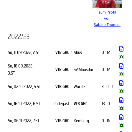
zum Profil
von
Sabine Thomas
2022/23
So, 11.09.2022
, 2.ST
VfB GHC
:
Abus
0 : 12
(
)
So, 18.09.2022
,
VfB GHC
:
SV Maasdorf
0 : 12
3.ST
(
)
So, 02.10.2022
, 4.ST
VfB GHC
:
Wörlitz
3 : 0
U
(
)
So, 16.10.2022
, 6.ST
Radegast
:
VfB GHC
13 : 0
(
)
So, 06.11.2022
, 7.ST
VfB GHC
:
Kemberg
0 : 16
(
)