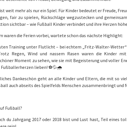
ist weit mehr als nur ein Spiel. Für Kinder bedeutet er Freude, Freu
gen, fair zu spielen, Rückschläge wegzustecken und gemeinsam E
tion sichtbar – wie Fußball Kinder verbindet und ihre Herzen höhe
 waren die Ferien vorbei, wartete schon das nächste Highlight:
ten Training unter Flutlicht – bei echtem „Fritz-Walter-Wetter“
Trotz Regen, Wind und nassem Rasen waren die Kinder mit 
höner Moment zu sehen, wie sie mit Begeisterung und voller Ener
 Fußballerherzen lieben! ⚽💦🌧️
liches Dankeschön geht an alle Kinder und Eltern, die mit so vie
ßball auch abseits des Spielfelds Menschen zusammenbringt und 
uf Fußball?
ch du Jahrgang 2017 oder 2018 bist und Lust hast, Teil eines t
re rein!