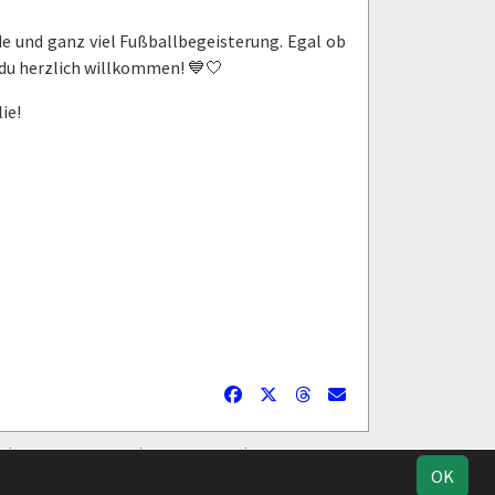
e und ganz viel Fußballbegeisterung. Egal ob
t du herzlich willkommen! 💙🤍
ie!
Geburtstage
Facebook
Datenschutz
OK
Instagram