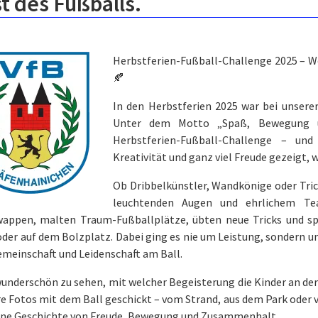
t des Fußballs.
Herbstferien-Fußball-Challenge 2025 – We
🍂
In den Herbstferien 2025 war bei unsere
Unter dem Motto „Spaß, Bewegung un
Herbstferien-Fußball-Challenge – un
Kreativität und ganz viel Freude gezeigt, 
Ob Dribbelkünstler, Wandkönige oder Tric
leuchtenden Augen und ehrlichem Tea
wappen, malten Traum-Fußballplätze, übten neue Tricks und sp
der auf dem Bolzplatz. Dabei ging es nie um Leistung, sondern 
emeinschaft und Leidenschaft am Ball.
wunderschön zu sehen, mit welcher Begeisterung die Kinder an d
re Fotos mit dem Ball geschickt – vom Strand, aus dem Park oder
eine Geschichte von Freude, Bewegung und Zusammenhalt.