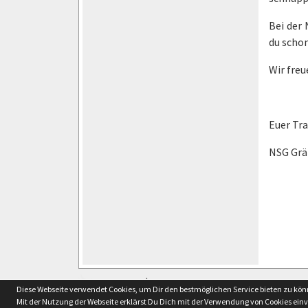
Bei der
du schon
Wir freu
Euer Tr
NSG Grä
soccero.de
Diese Webseite verwendet Cookies, um Dir den bestmöglichen Service bieten zu kö
© 2006 - 2026
Mit der Nutzung der Webseite erklärst Du Dich mit der Verwendung von Cookies ein