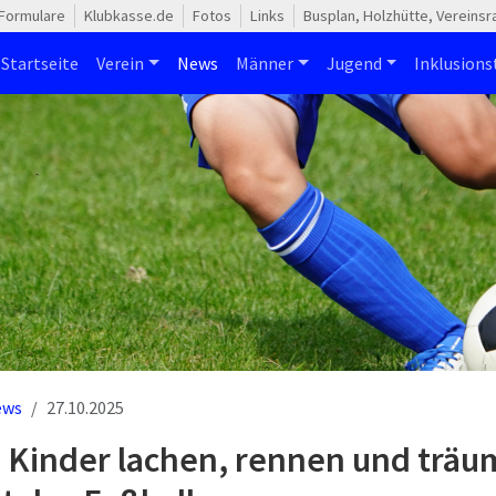
Formulare
Klubkasse.de
Fotos
Links
Busplan, Holzhütte, Vereins
Startseite
Verein
News
Männer
Jugend
Inklusion
ews
27.10.2025
 Kinder lachen, rennen und träum