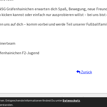
 NSG Gräfenhainichen erwarten dich Spaß, Bewegung, neue Freund
 kicken kannst oder einfach nur ausprobieren willst – bei uns bis
en uns auf dich – komm vorbei und werde Teil unserer Fußballfamil
ainerteam
fenhainichen F2-Jugend
Zurück
Besucherstatistik
Kontakt
Impressum
nnen. Entsprechende Informationen findest Du unter
Datenschutz
.
verstanden.