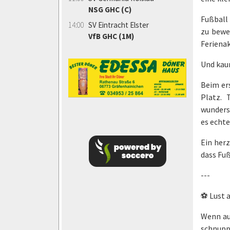
NSG GHC (C)
Fußball 
14:00
SV Eintracht Elster
zu bewe
VfB GHC (1M)
Ferienak
Und kaum
Beim ers
Platz. 
wundersc
es echte
Ein herz
dass Fu
---
⚽ Lust a
Wenn au
schnuppe