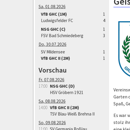
Geis
Sa, 01.08.2026
VfB GHC (1M)
1
Ludwigsfelder FC
4
NSG GHC (C)
1
FSV Bad Schmiedeberg
3
Do, 30.07.2026
SV Mildensee
1
VfB GHC II (2M)
1
Vorschau
Fr, 07.08.2026
17:00
NSG GHC (D)
Vereins
HSV Gröbern 1921
Garten o
Sa, 08.08.2026
Spaß, G
14:00
VfB GHC II (2M)
TSV Blau-Weiß Brehna II
Es war 
stolz ih
So, 09.08.2026
11:00
SV Germania Roßlau
eine kl