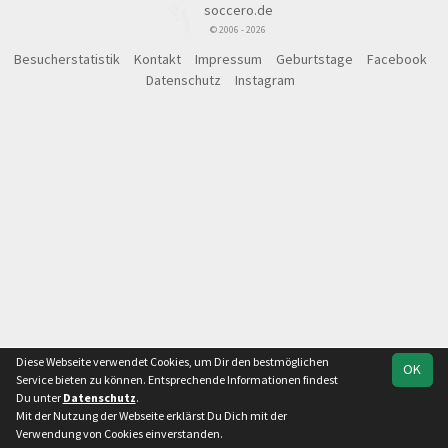
soccero.de
© 2006 - 2026
Besucherstatistik
Kontakt
Impressum
Geburtstage
Facebook
Datenschutz
Instagram
Diese Webseite verwendet Cookies, um Dir den bestmöglichen
OK
Service bieten zu können. Entsprechende Informationen findest
Du unter
Datenschutz
.
Mit der Nutzung der Webseite erklärst Du Dich mit der
Team
Landesliga
Spielplan
Statistik
Verwendung von Cookies einverstanden.