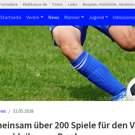
Formulare
Klubkasse.de
Fotos
Links
Busplan, Holzhütte, Vereins
Startseite
Verein
News
Männer
Jugend
Inklusion
ews
31.05.2026
insam über 200 Spiele für den Vf