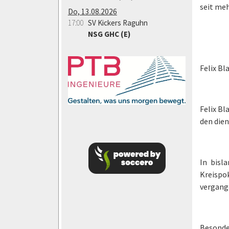
seit meh
Do, 13.08.2026
17:00
SV Kickers Raguhn
NSG GHC (E)
Felix Bl
Felix Bl
den dien
In bisl
Kreispok
vergang
Besonde