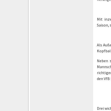
Mit inz
Saison, 
Als Auß
Kopfball
Neben s
Mannsch
richtige
den VfB 
Drei wic