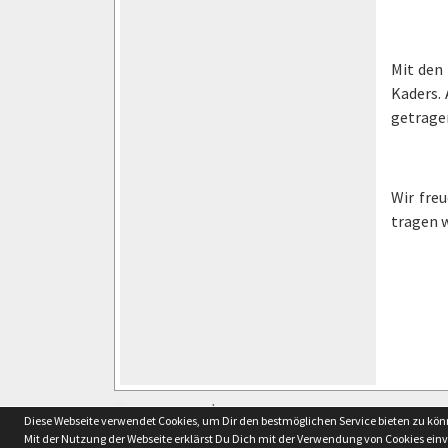
Mit den 
Kaders. 
getragen
Wir fre
tragen 
soccero.de
Diese Webseite verwendet Cookies, um Dir den bestmöglichen Service bieten zu kö
© 2006 - 2026
Mit der Nutzung der Webseite erklärst Du Dich mit der Verwendung von Cookies ein