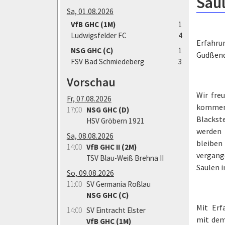
Säul
Sa, 01.08.2026
VfB GHC (1M)
1
Ludwigsfelder FC
4
Erfahru
NSG GHC (C)
1
Gudßend
FSV Bad Schmiedeberg
3
Vorschau
Wir fre
Fr, 07.08.2026
kommen
17:00
NSG GHC (D)
Blacks
HSV Gröbern 1921
werden 
Sa, 08.08.2026
bleiben
14:00
VfB GHC II (2M)
vergang
TSV Blau-Weiß Brehna II
Säulen 
So, 09.08.2026
11:00
SV Germania Roßlau
NSG GHC (C)
Mit Erf
14:00
SV Eintracht Elster
mit dem
VfB GHC (1M)