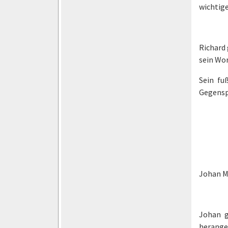
wichtig
Richard 
sein Wor
Sein fu
Gegenspi
Johan M
Johan g
herange