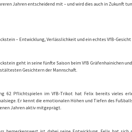
reren Jahren entscheidend mit – und wird dies auch in Zukunft tun
ackstein – Entwicklung, Verlässlichkeit und ein echtes VfB-Gesicht
ackstein geht in seine fünfte Saison beim VfB Gräfenhainichen u
stältesten Gesichtern der Mannschaft.
ang 62 Pflichtspielen im VfB-Trikot hat Felix bereits vieles er
alsiege. Er kennt die emotionalen Höhen und Tiefen des Fußball
enen Jahren aktiv mitgeprägt.
rs bemerkenswert ist dabei seine Entwicklung. Felix hat sich n