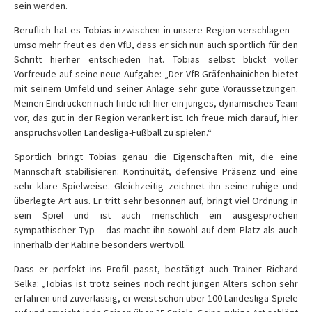
sein werden.
Beruflich hat es Tobias inzwischen in unsere Region verschlagen –
umso mehr freut es den VfB, dass er sich nun auch sportlich für den
Schritt hierher entschieden hat. Tobias selbst blickt voller
Vorfreude auf seine neue Aufgabe: „Der VfB Gräfenhainichen bietet
mit seinem Umfeld und seiner Anlage sehr gute Voraussetzungen.
Meinen Eindrücken nach finde ich hier ein junges, dynamisches Team
vor, das gut in der Region verankert ist. Ich freue mich darauf, hier
anspruchsvollen Landesliga-Fußball zu spielen.“
Sportlich bringt Tobias genau die Eigenschaften mit, die eine
Mannschaft stabilisieren: Kontinuität, defensive Präsenz und eine
sehr klare Spielweise. Gleichzeitig zeichnet ihn seine ruhige und
überlegte Art aus. Er tritt sehr besonnen auf, bringt viel Ordnung in
sein Spiel und ist auch menschlich ein ausgesprochen
sympathischer Typ – das macht ihn sowohl auf dem Platz als auch
innerhalb der Kabine besonders wertvoll.
Dass er perfekt ins Profil passt, bestätigt auch Trainer Richard
Selka: „Tobias ist trotz seines noch recht jungen Alters schon sehr
erfahren und zuverlässig, er weist schon über 100 Landesliga-Spiele