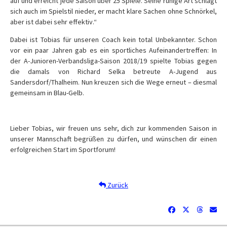
auf und erreicht jede Saison über 25 Spiele. Seine ruhige Art schlägt
sich auch im Spielstil nieder, er macht klare Sachen ohne Schnörkel,
aber ist dabei sehr effektiv.“
Dabei ist Tobias für unseren Coach kein total Unbekannter. Schon
vor ein paar Jahren gab es ein sportliches Aufeinandertreffen: In
der A-Junioren-Verbandsliga-Saison 2018/19 spielte Tobias gegen
die damals von Richard Selka betreute A-Jugend aus
Sandersdorf/Thalheim. Nun kreuzen sich die Wege erneut – diesmal
gemeinsam in Blau-Gelb.
Lieber Tobias, wir freuen uns sehr, dich zur kommenden Saison in
unserer Mannschaft begrüßen zu dürfen, und wünschen dir einen
erfolgreichen Start im Sportforum!
Zurück