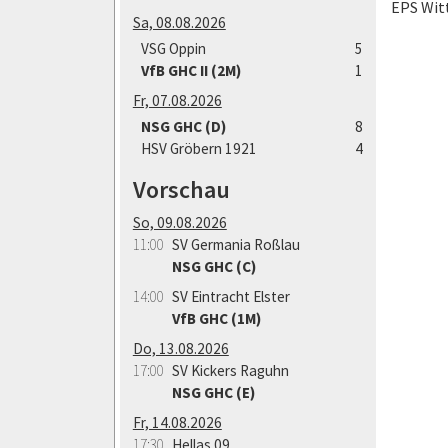
EPS Wi
Sa, 08.08.2026
VSG Oppin
5
VfB GHC II (2M)
1
Fr, 07.08.2026
NSG GHC (D)
8
HSV Gröbern 1921
4
Vorschau
So, 09.08.2026
11:00
SV Germania Roßlau
NSG GHC (C)
14:00
SV Eintracht Elster
VfB GHC (1M)
Do, 13.08.2026
17:00
SV Kickers Raguhn
NSG GHC (E)
Fr, 14.08.2026
17:30
Hellas 09