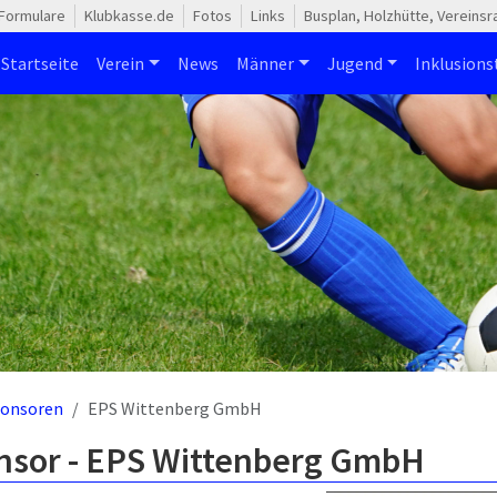
Formulare
Klubkasse.de
Fotos
Links
Busplan, Holzhütte, Vereins
Startseite
Verein
News
Männer
Jugend
Inklusion
onsoren
EPS Wittenberg GmbH
nsor - EPS Wittenberg GmbH