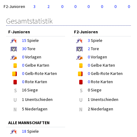
F2-Junioren
3
2
0
0
0
0
0
0
Gesamtstatistik
F-Junioren
F2-Junioren
15
Spiele
3
Spiele
30
Tore
2
Tore
0
Vorlagen
0
Vorlagen
0
Gelbe Karten
0
Gelbe Karten
0
Gelb-Rote Karten
0
Gelb-Rote Karten
0
Rote Karten
0
Rote Karten
S
16 Siege
S
0 Siege
U
1 Unentschieden
U
1 Unentschieden
N
5 Niederlagen
N
2 Niederlagen
ALLE MANNSCHAFTEN
18
Spiele