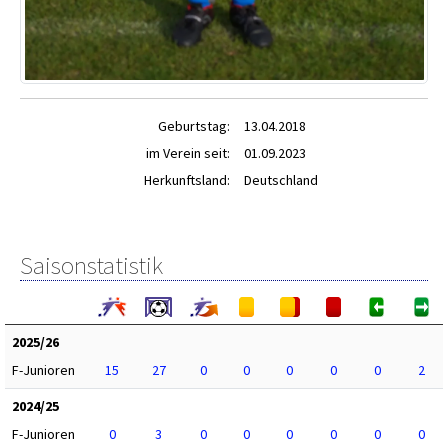
Geburtstag:
13.04.2018
im Verein seit:
01.09.2023
Herkunftsland:
Deutschland
Saisonstatistik
2025/26
F-Junioren
15
27
0
0
0
0
0
2
2024/25
F-Junioren
0
3
0
0
0
0
0
0