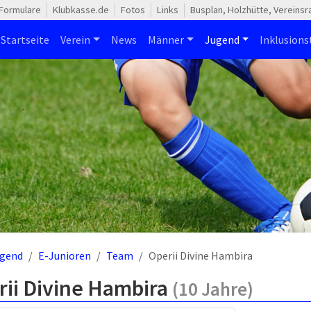
Formulare
Klubkasse.de
Fotos
Links
Busplan, Holzhütte, Vereins
Startseite
Verein
News
Männer
Jugend
Inklusion
gend
E-Junioren
Team
Operii Divine Hambira
rii Divine Hambira
(10 Jahre)