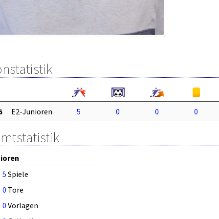
nstatistik
6
E2-Junioren
5
0
0
0
mtstatistik
ioren
5
Spiele
0
Tore
0
Vorlagen