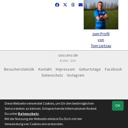
zum Profil
von
Tom Lietzau
soccero.de
© 2006 - 2026
Besucherstatistik
Kontakt
Impressum
Geburtstage
Facebook
Datenschutz
Instagram
Diese Webseite verwendet Cookies, um Dir den bestmöglichen
OK
Service bieten zu können. Entsprechende Informationen findest
Du unter
Datenschutz
.
Mit der Nutzung der Webseite erklärst Du Dich mit der
Verwendung von Cookies einverstanden.