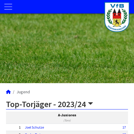
Jugend
Top-Torjäger -
2023/24
A-Junioren
(Tore)
1
Joel Schulze
17