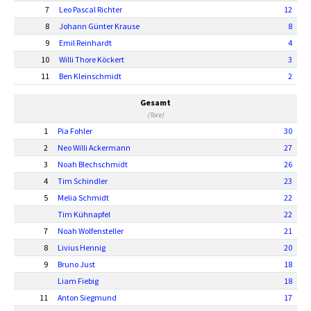
7
Leo Pascal Richter
12
8
Johann Günter Krause
8
9
Emil Reinhardt
4
10
Willi Thore Köckert
3
11
Ben Kleinschmidt
2
Gesamt
(Tore)
1
Pia Fohler
30
2
Neo Willi Ackermann
27
3
Noah Blechschmidt
26
4
Tim Schindler
23
5
Melia Schmidt
22
Tim Kühnapfel
22
7
Noah Wolfensteller
21
8
Livius Hennig
20
9
Bruno Just
18
Liam Fiebig
18
11
Anton Siegmund
17