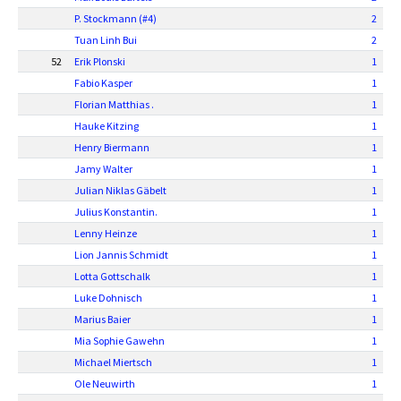
P. Stockmann (#4)
2
Tuan Linh Bui
2
52
Erik Plonski
1
Fabio Kasper
1
Florian Matthias .
1
Hauke Kitzing
1
Henry Biermann
1
Jamy Walter
1
Julian Niklas Gäbelt
1
Julius Konstantin.
1
Lenny Heinze
1
Lion Jannis Schmidt
1
Lotta Gottschalk
1
Luke Dohnisch
1
Marius Baier
1
Mia Sophie Gawehn
1
Michael Miertsch
1
Ole Neuwirth
1