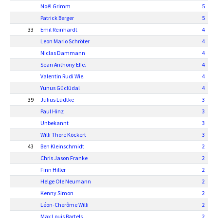
Noël Grimm
5
Patrick Berger
5
33
Emil Reinhardt
4
Leon Mario Schröter
4
Niclas Dammann
4
Sean Anthony Effe.
4
Valentin Rudi Wie.
4
Yunus Güclüdal
4
39
Julius Lüdtke
3
Paul Hinz
3
Unbekannt
3
Willi Thore Köckert
3
43
Ben Kleinschmidt
2
Chris Jason Franke
2
Finn Hiller
2
Helge Ole Neumann
2
Kenny Simon
2
Léon-Cherôme Willi
2
Max Louis Bartels
2