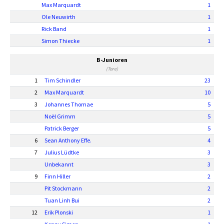
Max Marquardt
1
Ole Neuwirth
1
Rick Band
1
Simon Thiecke
1
B-Junioren
(Tore)
1
Tim Schindler
23
2
Max Marquardt
10
3
Johannes Thomae
5
Noël Grimm
5
Patrick Berger
5
6
Sean Anthony Effe.
4
7
Julius Lüdtke
3
Unbekannt
3
9
Finn Hiller
2
Pit Stockmann
2
Tuan Linh Bui
2
12
Erik Plonski
1