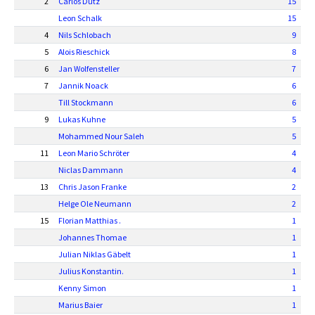
2
Carlos Dutz
15
Leon Schalk
15
4
Nils Schlobach
9
5
Alois Rieschick
8
6
Jan Wolfensteller
7
7
Jannik Noack
6
Till Stockmann
6
9
Lukas Kuhne
5
Mohammed Nour Saleh
5
11
Leon Mario Schröter
4
Niclas Dammann
4
13
Chris Jason Franke
2
Helge Ole Neumann
2
15
Florian Matthias .
1
Johannes Thomae
1
Julian Niklas Gäbelt
1
Julius Konstantin.
1
Kenny Simon
1
Marius Baier
1