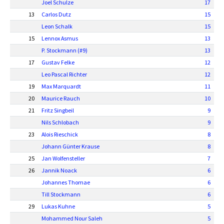
Joel Schulze
17
13
Carlos Dutz
15
Leon Schalk
15
15
Lennox Asmus
13
P. Stockmann (#9)
13
17
Gustav Felke
12
Leo Pascal Richter
12
19
Max Marquardt
11
20
Maurice Rauch
10
21
Fritz Singbeil
9
Nils Schlobach
9
23
Alois Rieschick
8
Johann Günter Krause
8
25
Jan Wolfensteller
7
26
Jannik Noack
6
Johannes Thomae
6
Till Stockmann
6
29
Lukas Kuhne
5
Mohammed Nour Saleh
5