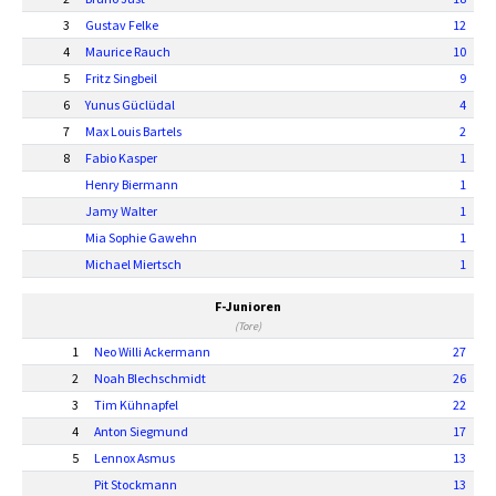
3
Gustav Felke
12
4
Maurice Rauch
10
5
Fritz Singbeil
9
6
Yunus Güclüdal
4
7
Max Louis Bartels
2
8
Fabio Kasper
1
Henry Biermann
1
Jamy Walter
1
Mia Sophie Gawehn
1
Michael Miertsch
1
F-Junioren
(Tore)
1
Neo Willi Ackermann
27
2
Noah Blechschmidt
26
3
Tim Kühnapfel
22
4
Anton Siegmund
17
5
Lennox Asmus
13
Pit Stockmann
13