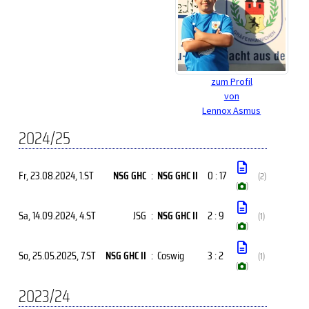
zum Profil
von
Lennox Asmus
2024/25
Fr, 23.08.2024
, 1.ST
NSG GHC
:
NSG GHC II
0 : 17
(2)
(
)
Sa, 14.09.2024
, 4.ST
JSG
:
NSG GHC II
2 : 9
(1)
(
)
So, 25.05.2025
, 7.ST
NSG GHC II
:
Coswig
3 : 2
(1)
(
)
2023/24