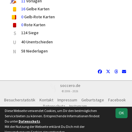
11
Vorlagen
16
Gelbe Karten
0
Gelb-Rote Karten
0
Rote Karten
S
124 Siege
U
40 Unentschieden
N
58 Niederlagen
soccero.de
© 2006 - 2026
Besucherstatistik
Kontakt
Impressum
Geburtstage
Facebook
Datenschutz
Instagram
Diese Webseite verwendet Cookies, um Dir den bestmöglichen
OK
Service bieten zu können. Entsprechende Informationen findest
Du unter
Datenschutz
.
Mit der Nutzung der Webseite erklärst Du Dich mit der
Team
Landesklasse
Spielplan
Statistik
Verwendung von Cookies einverstanden.