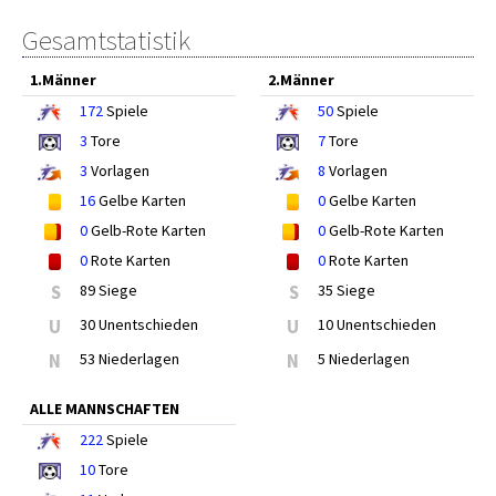
Gesamtstatistik
1.Männer
2.Männer
172
Spiele
50
Spiele
3
Tore
7
Tore
3
Vorlagen
8
Vorlagen
16
Gelbe Karten
0
Gelbe Karten
0
Gelb-Rote Karten
0
Gelb-Rote Karten
0
Rote Karten
0
Rote Karten
S
89 Siege
S
35 Siege
U
30 Unentschieden
U
10 Unentschieden
N
53 Niederlagen
N
5 Niederlagen
ALLE MANNSCHAFTEN
222
Spiele
10
Tore