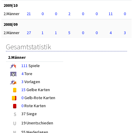
2009/10
2.Männer
21
0
0
2
0
0
11
0
2008/09
2.Männer
27
1
1
5
0
0
4
3
Gesamtstatistik
2.Männer
111
Spiele
4
Tore
3
Vorlagen
15
Gelbe Karten
0
Gelb-Rote Karten
0
Rote Karten
S
37 Siege
U
19 Unentschieden
N
55 Niederlagen