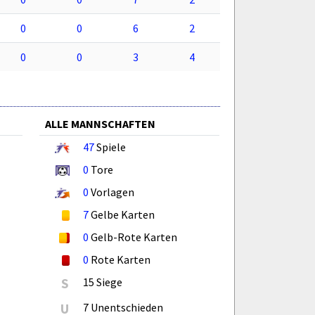
0
0
6
2
0
0
3
4
ALLE MANNSCHAFTEN
47
Spiele
0
Tore
0
Vorlagen
7
Gelbe Karten
0
Gelb-Rote Karten
0
Rote Karten
S
15 Siege
U
7 Unentschieden