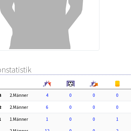
nstatistik
3
2.Männer
4
0
0
0
2
2.Männer
6
0
0
0
1
1.Männer
1
0
0
1
2.Männer
12
0
0
2