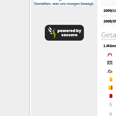
2009/1
2008/0
Gesa
1.Män
S
U