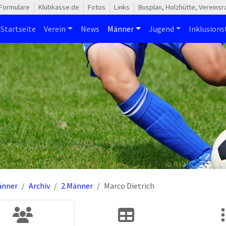
Formulare
Klubkasse.de
Fotos
Links
Busplan, Holzhütte, Vereins
Startseite
Verein
News
Männer
Jugend
Inklusion
änner
Archiv
2.Männer
Marco Dietrich