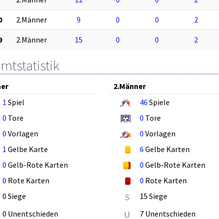
0
2.Männer
9
0
0
2
9
2.Männer
15
0
0
2
mtstatistik
ner
2.Männer
1
Spiel
46
Spiele
0
Tore
0
Tore
0
Vorlagen
0
Vorlagen
1
Gelbe Karte
6
Gelbe Karten
0
Gelb-Rote Karten
0
Gelb-Rote Karten
0
Rote Karten
0
Rote Karten
0 Siege
S
15 Siege
0 Unentschieden
U
7 Unentschieden