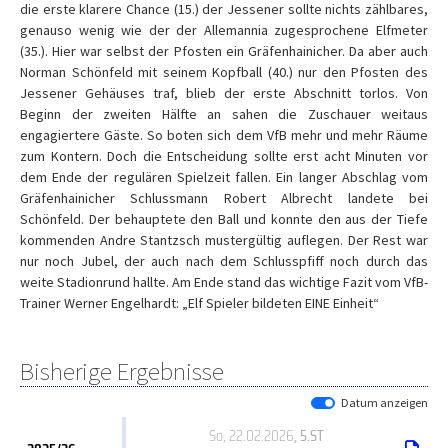
die erste klarere Chance (15.) der Jessener sollte nichts zählbares,
genauso wenig wie der der Allemannia zugesprochene Elfmeter
(35.). Hier war selbst der Pfosten ein Gräfenhainicher. Da aber auch
Norman Schönfeld mit seinem Kopfball (40.) nur den Pfosten des
Jessener Gehäuses traf, blieb der erste Abschnitt torlos. Von
Beginn der zweiten Hälfte an sahen die Zuschauer weitaus
engagiertere Gäste. So boten sich dem VfB mehr und mehr Räume
zum Kontern. Doch die Entscheidung sollte erst acht Minuten vor
dem Ende der regulären Spielzeit fallen. Ein langer Abschlag vom
Gräfenhainicher Schlussmann Robert Albrecht landete bei
Schönfeld. Der behauptete den Ball und konnte den aus der Tiefe
kommenden Andre Stantzsch mustergültig auflegen. Der Rest war
nur noch Jubel, der auch nach dem Schlusspfiff noch durch das
weite Stadionrund hallte. Am Ende stand das wichtige Fazit vom VfB-
Trainer Werner Engelhardt: „Elf Spieler bildeten EINE Einheit“
Bisherige Ergebnisse
Datum anzeigen
So, 22.02.2026
, 5.ST