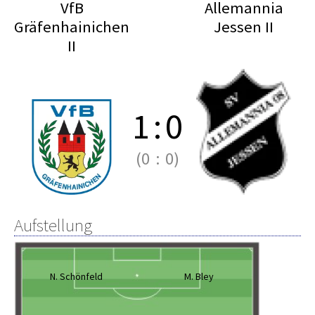
VfB
Allemannia
Gräfenhainichen
Jessen II
II
1
:
0
(0
:
0)
Aufstellung
N. Schönfeld
M. Bley