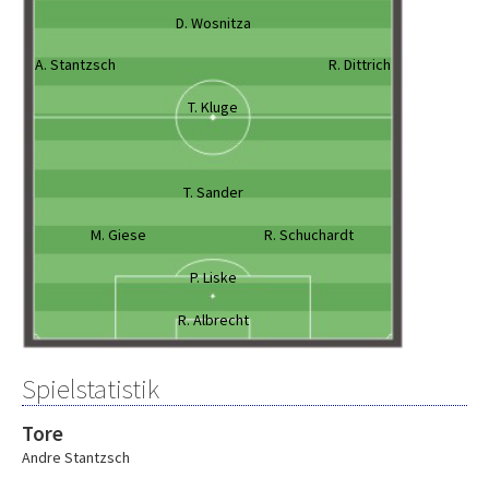
D. Wosnitza
A. Stantzsch
R. Dittrich
T. Kluge
T. Sander
M. Giese
R. Schuchardt
P. Liske
R. Albrecht
Spielstatistik
Tore
Andre Stantzsch