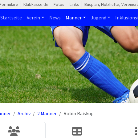
Formulare
Klubkasse.de
Fotos
Links
Busplan, Holzhütte, Vereins
Startseite
Verein
News
Männer
Jugend
Inklusion
änner
Archiv
2.Männer
Robin Raiskup