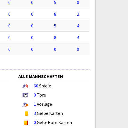
0
0
5
0
0
0
8
2
0
0
5
4
0
0
8
4
0
0
0
0
ALLE MANNSCHAFTEN
60
Spiele
0
Tore
1
Vorlage
3
Gelbe Karten
0
Gelb-Rote Karten