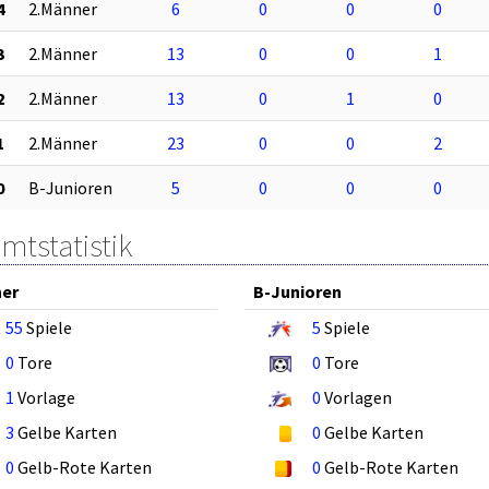
4
2.Männer
6
0
0
0
3
2.Männer
13
0
0
1
2
2.Männer
13
0
1
0
1
2.Männer
23
0
0
2
0
B-Junioren
5
0
0
0
mtstatistik
ner
B-Junioren
55
Spiele
5
Spiele
0
Tore
0
Tore
1
Vorlage
0
Vorlagen
3
Gelbe Karten
0
Gelbe Karten
0
Gelb-Rote Karten
0
Gelb-Rote Karten