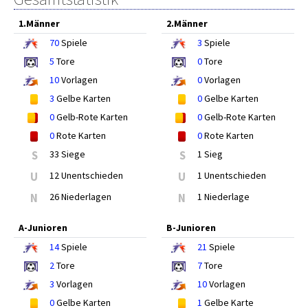
1.Männer
2.Männer
70
Spiele
3
Spiele
5
Tore
0
Tore
10
Vorlagen
0
Vorlagen
3
Gelbe Karten
0
Gelbe Karten
0
Gelb-Rote Karten
0
Gelb-Rote Karten
0
Rote Karten
0
Rote Karten
S
33 Siege
S
1 Sieg
U
12 Unentschieden
U
1 Unentschieden
N
26 Niederlagen
N
1 Niederlage
A-Junioren
B-Junioren
14
Spiele
21
Spiele
2
Tore
7
Tore
3
Vorlagen
10
Vorlagen
0
Gelbe Karten
1
Gelbe Karte