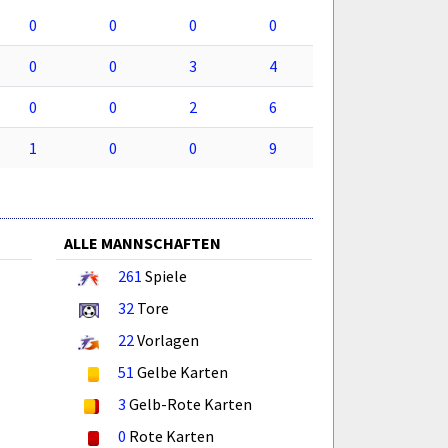
0
0
0
0
0
0
3
4
0
0
2
6
1
0
0
9
ALLE MANNSCHAFTEN
261
Spiele
32
Tore
22
Vorlagen
51
Gelbe Karten
3
Gelb-Rote Karten
0
Rote Karten