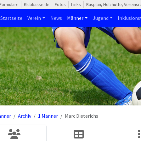
Formulare
Klubkasse.de
Fotos
Links
Busplan, Holzhütte, Vereins
Startseite
Verein
News
Männer
Jugend
Inklusion
änner
Archiv
1.Männer
Marc Dieterichs