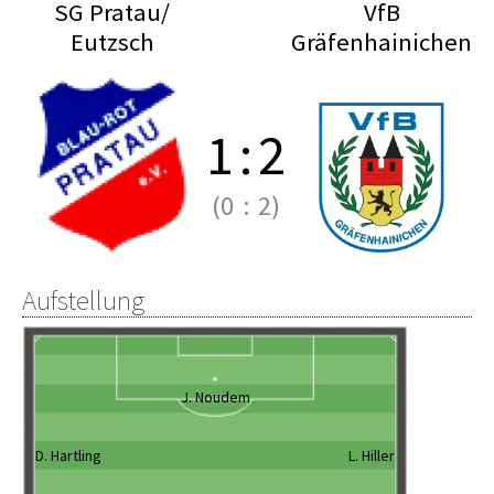
SG Pratau/
VfB
Eutzsch
Gräfenhainichen
1
:
2
(0
:
2)
Aufstellung
J. Noudem
D. Hartling
L. Hiller