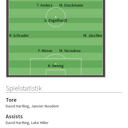
T. Anders
M. Stockmann
G. Engelhardt
R. Schrader
M. Jäschke
F. Möser
M. Yacoubou
N. Hennig
Spielstatistik
Tore
David Hartling
,
Janvier Noudem
Assists
David Hartling
,
Luke Hiller