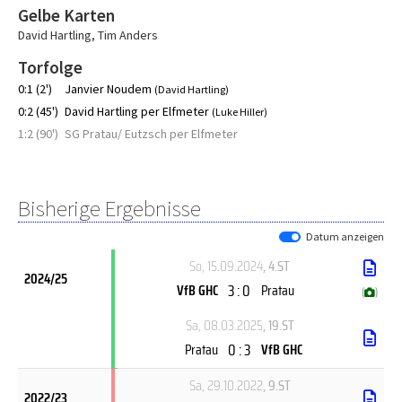
Gelbe Karten
David Hartling
,
Tim Anders
Torfolge
0:1 (2')
Janvier Noudem
(David Hartling)
0:2 (45')
David Hartling per Elfmeter
(Luke Hiller)
1:2 (90')
SG Pratau/ Eutzsch per Elfmeter
Bisherige Ergebnisse
Datum anzeigen
So, 15.09.2024
, 4.ST
2024/25
3 : 0
VfB GHC
Pratau
(
)
Sa, 08.03.2025
, 19.ST
0 : 3
Pratau
VfB GHC
Sa, 29.10.2022
, 9.ST
2022/23