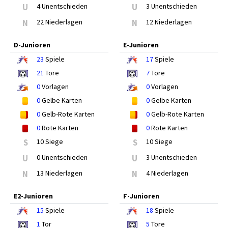
U
4 Unentschieden
U
3 Unentschieden
N
22 Niederlagen
N
12 Niederlagen
D-Junioren
E-Junioren
23
Spiele
17
Spiele
21
Tore
7
Tore
0
Vorlagen
0
Vorlagen
0
Gelbe Karten
0
Gelbe Karten
0
Gelb-Rote Karten
0
Gelb-Rote Karten
0
Rote Karten
0
Rote Karten
S
10 Siege
S
10 Siege
U
0 Unentschieden
U
3 Unentschieden
N
13 Niederlagen
N
4 Niederlagen
E2-Junioren
F-Junioren
15
Spiele
18
Spiele
1
Tor
5
Tore