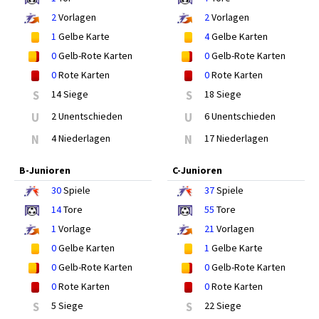
2
Vorlagen
2
Vorlagen
1
Gelbe Karte
4
Gelbe Karten
0
Gelb-Rote Karten
0
Gelb-Rote Karten
0
Rote Karten
0
Rote Karten
S
14 Siege
S
18 Siege
U
2 Unentschieden
U
6 Unentschieden
N
4 Niederlagen
N
17 Niederlagen
B-Junioren
C-Junioren
30
Spiele
37
Spiele
14
Tore
55
Tore
1
Vorlage
21
Vorlagen
0
Gelbe Karten
1
Gelbe Karte
0
Gelb-Rote Karten
0
Gelb-Rote Karten
0
Rote Karten
0
Rote Karten
S
5 Siege
S
22 Siege