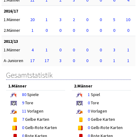
1.Männer
21
1
2
3
0
0
6
4
2016/17
1.Männer
20
1
3
2
0
0
5
10
2.Männer
1
0
0
0
0
0
0
0
2012/13
1.Männer
4
1
0
0
0
0
3
1
A-Junioren
17
17
3
0
0
0
1
1
Gesamtstatistik
1.Männer
2.Männer
80
Spiele
1
Spiel
9
Tore
0
Tore
11
Vorlagen
0
Vorlagen
7
Gelbe Karten
0
Gelbe Karten
0
Gelb-Rote Karten
0
Gelb-Rote Karten
0
Rote Karten
0
Rote Karten