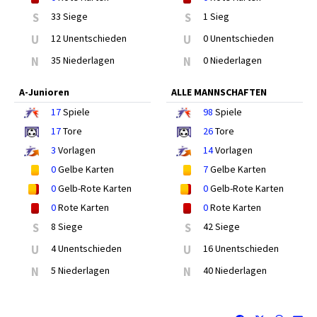
S
33 Siege
S
1 Sieg
U
12 Unentschieden
U
0 Unentschieden
N
35 Niederlagen
N
0 Niederlagen
A-Junioren
ALLE MANNSCHAFTEN
17
Spiele
98
Spiele
17
Tore
26
Tore
3
Vorlagen
14
Vorlagen
0
Gelbe Karten
7
Gelbe Karten
0
Gelb-Rote Karten
0
Gelb-Rote Karten
0
Rote Karten
0
Rote Karten
S
8 Siege
S
42 Siege
U
4 Unentschieden
U
16 Unentschieden
N
5 Niederlagen
N
40 Niederlagen