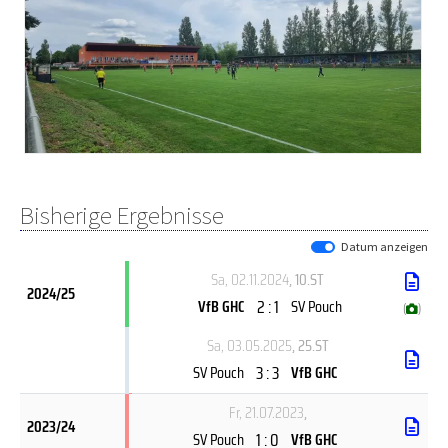
Bisherige Ergebnisse
Datum anzeigen
Sa, 02.11.2024
, 10.ST
2024/25
2 : 1
VfB GHC
SV Pouch
(
)
Sa, 03.05.2025
, 25.ST
3 : 3
SV Pouch
VfB GHC
Fr, 21.07.2023
,
2023/24
1 : 0
SV Pouch
VfB GHC