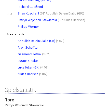
Marvin Römling (RK '45)
Richard Gudßend
Brian Kuschert
(
62' Abdullah Dalein Diallo (GK)
)
STU
Patryk Wojciech Stawiarski
(
86' Niklas Hänisch
)
Philipp Werner
Ersatzbank
Abdullah Dalein Diallo (GK)
(
62')
Aron Scheffler
Gazmend Jefkaj
(
62')
Justus Geske
Luke Hiller (GK)
(
46')
Niklas Hänisch
(
86')
Spielstatistik
Tore
Patryk Wojciech Stawiarski