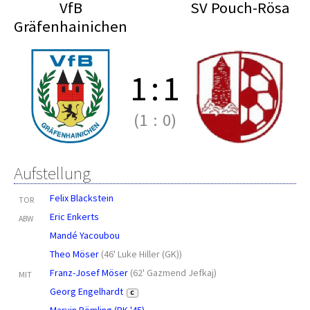
VfB
SV Pouch-Rösa
Gräfenhainichen
1
:
1
(1
:
0)
Aufstellung
Felix Blackstein
TOR
Eric Enkerts
ABW
Mandé Yacoubou
Theo Möser
(
46' Luke Hiller (GK)
)
Franz-Josef Möser
(
62' Gazmend Jefkaj
)
MIT
Georg Engelhardt
C