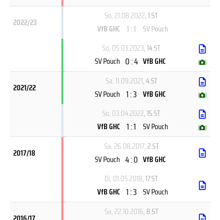
So, 21.08.2022
, 1.ST
2022/23
1 : 1
VfB GHC
SV Pouch
So, 05.03.2023
, 14.ST
0 : 4
SV Pouch
VfB GHC
(
)
Sa, 11.09.2021
, 4.ST
2021/22
1 : 3
SV Pouch
VfB GHC
(
)
So, 03.04.2022
, 15.ST
1 : 1
VfB GHC
SV Pouch
(
)
Sa, 26.08.2017
, 2.ST
2017/18
4 : 0
SV Pouch
VfB GHC
Di, 01.05.2018
, 17.ST
1 : 3
VfB GHC
SV Pouch
Sa, 22.10.2016
, 8.ST
2016/17