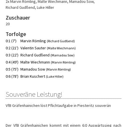
2x Marvin Römling
,
Malte Wiechmann
,
Mamadou Sow
,
Richard Gudßend
,
Luke Hiller
Zuschauer
20
Torfolge
0:1 (7')
Marvin Römling
(Richard Gudßend)
0:2 (21')
Valentin Sauter
(Malte Wiechmann)
0:3 (22')
Richard Gudßend
(Mamadou Sow)
0:4 (49')
Malte Wiechmann
(Marvin Römling)
0:5 (75')
Mamadou Sow
(Marvin Römling)
0:6 (78')
Brian Kuschert
(Luke Hiller)
Souveräne Leistung!
VfB Gräfenhainichen löst Pflichtaufgabe in Piesteritz souverän
Der VfB Gräfenhainichen kommt mit einem 6:0 Auswärtssieg nach