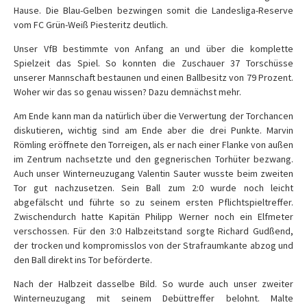
Hause. Die Blau-Gelben bezwingen somit die Landesliga-Reserve
vom FC Grün-Weiß Piesteritz deutlich.
Unser VfB bestimmte von Anfang an und über die komplette
Spielzeit das Spiel. So konnten die Zuschauer 37 Torschüsse
unserer Mannschaft bestaunen und einen Ballbesitz von 79 Prozent.
Woher wir das so genau wissen? Dazu demnächst mehr.
Am Ende kann man da natürlich über die Verwertung der Torchancen
diskutieren, wichtig sind am Ende aber die drei Punkte. Marvin
Römling eröffnete den Torreigen, als er nach einer Flanke von außen
im Zentrum nachsetzte und den gegnerischen Torhüter bezwang.
Auch unser Winterneuzugang Valentin Sauter wusste beim zweiten
Tor gut nachzusetzen. Sein Ball zum 2:0 wurde noch leicht
abgefälscht und führte so zu seinem ersten Pflichtspieltreffer.
Zwischendurch hatte Kapitän Philipp Werner noch ein Elfmeter
verschossen. Für den 3:0 Halbzeitstand sorgte Richard Gudßend,
der trocken und kompromisslos von der Strafraumkante abzog und
den Ball direkt ins Tor beförderte.
Nach der Halbzeit dasselbe Bild. So wurde auch unser zweiter
Winterneuzugang mit seinem Debüttreffer belohnt. Malte