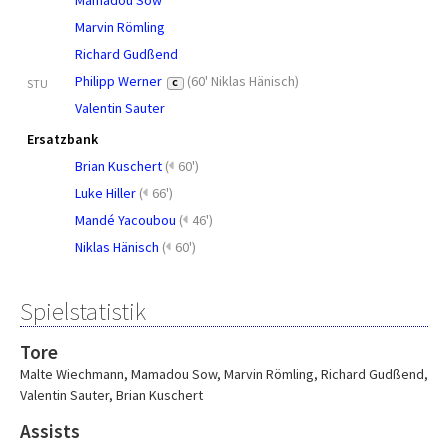
Mamadou Sow
Marvin Römling
Richard Gudßend
Philipp Werner
(
60' Niklas Hänisch
)
STU
C
Valentin Sauter
Ersatzbank
Brian Kuschert
(
60')
Luke Hiller
(
66')
Mandé Yacoubou
(
46')
Niklas Hänisch
(
60')
Spielstatistik
Tore
Malte Wiechmann
,
Mamadou Sow
,
Marvin Römling
,
Richard Gudßend
,
Valentin Sauter
,
Brian Kuschert
Assists