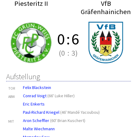
Piesteritz II
VfB
Gräfenhainichen
0
:
6
(0
:
3)
Aufstellung
Felix Blackstein
TOR
Conrad Voigt
(
66' Luke Hiller
)
ABW
Eric Enkerts
Paul-Richard Kriegel
(
46' Mandé Yacoubou
)
Aron Scheffler
(
60' Brian Kuschert
)
MIT
Malte Wiechmann