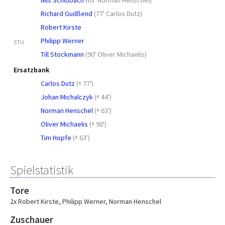
Nils Schlobach
(
63' Norman Henschel
)
Richard Gudßend
(
77' Carlos Dutz
)
Robert Kirste
Philipp Werner
STU
Till Stockmann
(
90' Oliver Michaelis
)
Ersatzbank
Carlos Dutz
(
77')
Johan Michalczyk
(
44')
Norman Henschel
(
63')
Oliver Michaelis
(
90')
Tim Hopfe
(
63')
Spielstatistik
Tore
2x Robert Kirste
,
Philipp Werner
,
Norman Henschel
Zuschauer