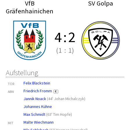
VfB
SV Golpa
Gräfenhainichen
4
:
2
(1
:
1)
Aufstellung
Felix Blackstein
TOR
Friedrich Fromm
ABW
C
Jannik Noack
(
44' Johan Michalczyk
)
Johannes Kühne
Max Schmidt
(
63' Tim Hopfe
)
Malte Wiechmann
MIT