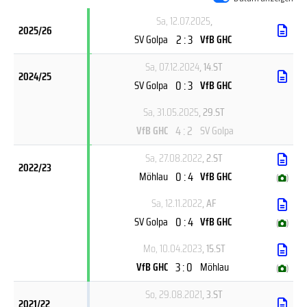
Sa, 12.07.2025
,
2025/26
2 : 3
SV Golpa
VfB GHC
Sa, 07.12.2024
, 14.ST
2024/25
0 : 3
SV Golpa
VfB GHC
Sa, 31.05.2025
, 29.ST
4 : 2
VfB GHC
SV Golpa
Sa, 27.08.2022
, 2.ST
2022/23
0 : 4
Möhlau
VfB GHC
(
)
Sa, 12.11.2022
, AF
0 : 4
SV Golpa
VfB GHC
(
)
Mo, 10.04.2023
, 15.ST
3 : 0
VfB GHC
Möhlau
(
)
So, 29.08.2021
, 3.ST
2021/22