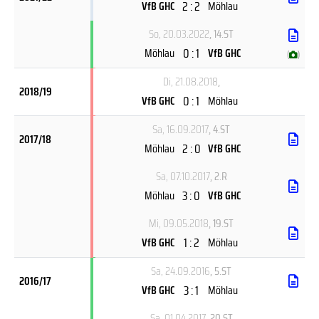
2 : 2
VfB GHC
Möhlau
So, 20.03.2022
, 14.ST
0 : 1
Möhlau
VfB GHC
(
)
Di, 21.08.2018
,
2018/19
0 : 1
VfB GHC
Möhlau
Sa, 16.09.2017
, 4.ST
2017/18
2 : 0
Möhlau
VfB GHC
Sa, 07.10.2017
, 2.R
3 : 0
Möhlau
VfB GHC
Mi, 09.05.2018
, 19.ST
1 : 2
VfB GHC
Möhlau
Sa, 24.09.2016
, 5.ST
2016/17
3 : 1
VfB GHC
Möhlau
Sa, 01.04.2017
, 20.ST