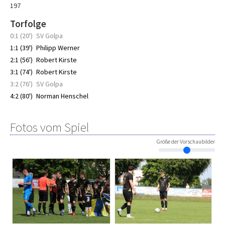
197
Torfolge
0:1 (20')
SV Golpa
1:1 (39')
Philipp Werner
2:1 (56')
Robert Kirste
3:1 (74')
Robert Kirste
3:2 (76')
SV Golpa
4:2 (80')
Norman Henschel
Fotos vom Spiel
Größe der Vorschaubilder