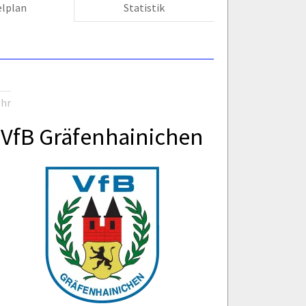
elplan
Statistik
Uhr
VfB Gräfenhainichen