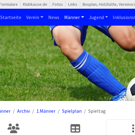
Formulare
Klubkasse.de
Fotos
Links
Busplan, Holzhütte, Vereins
Startseite
Verein
News
Männer
Jugend
Inklusion
änner
Archiv
1.Männer
Spielplan
Spieltag