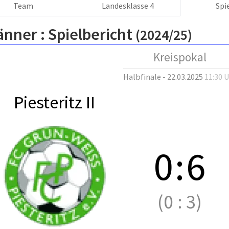
Team
Landesklasse 4
Spi
änner :
Spielbericht
(2024/25)
Kreispokal
Halbfinale - 22.03.2025
11:30 
Piesteritz II
0
:
6
(0
:
3)