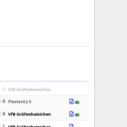
: 6
VfB Gräfenhainichen
: 0
Piesteritz II
(
)
: 6
VfB Gräfenhainichen
(
)
: 1
VfB Gräfenhainichen