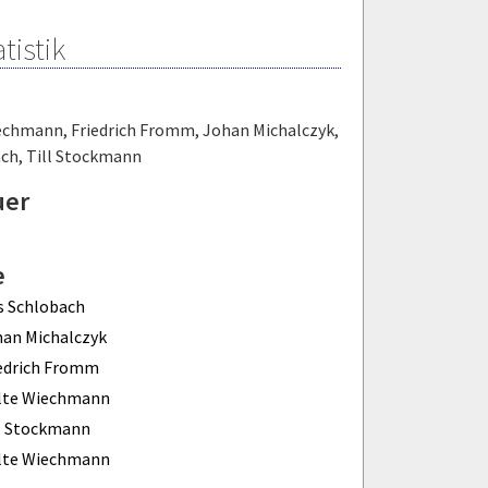
tistik
iechmann
,
Friedrich Fromm
,
Johan Michalczyk
,
ach
,
Till Stockmann
uer
e
s Schlobach
an Michalczyk
edrich Fromm
lte Wiechmann
l Stockmann
lte Wiechmann