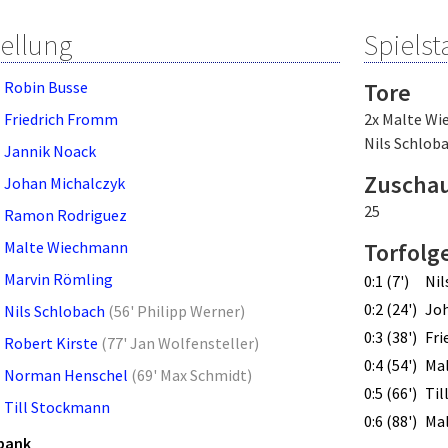
tellung
Spielsta
Robin Busse
Tore
Friedrich Fromm
2x Malte W
Nils Schlob
Jannik Noack
Zuscha
Johan Michalczyk
25
Ramon Rodriguez
Malte Wiechmann
Torfolg
Marvin Römling
0:1 (7')
Nil
0:2 (24')
Joh
Nils Schlobach
(
56' Philipp Werner
)
0:3 (38')
Fri
Robert Kirste
(
77' Jan Wolfensteller
)
0:4 (54')
Ma
Norman Henschel
(
69' Max Schmidt
)
0:5 (66')
Til
Till Stockmann
0:6 (88')
Ma
bank