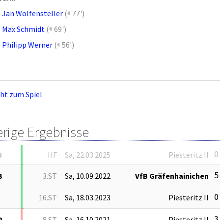
Jan Wolfensteller
(
77')
Max Schmidt
(
69')
Philipp Werner
(
56')
cht zum Spiel
erige Ergebnisse
0 
5
HF
Sa, 22.03.2025
Piesteritz II
5 
3
3.ST
Sa, 10.09.2022
VfB Gräfenhainichen
0 
16.ST
Sa, 18.03.2023
Piesteritz II
3 
2
8.ST
Sa, 16.10.2021
Piesteritz II