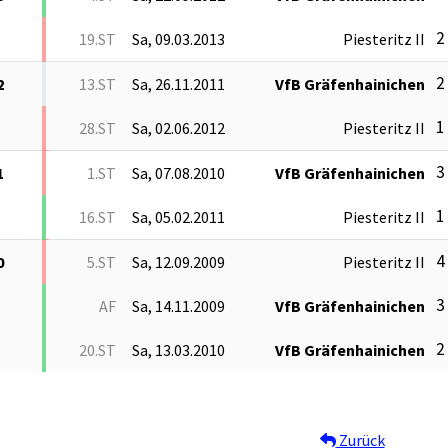
2 
19.ST
Sa, 09.03.2013
Piesteritz II
2 
2
13.ST
Sa, 26.11.2011
VfB Gräfenhainichen
1 
28.ST
Sa, 02.06.2012
Piesteritz II
3 
1
1.ST
Sa, 07.08.2010
VfB Gräfenhainichen
1 
16.ST
Sa, 05.02.2011
Piesteritz II
4 
0
5.ST
Sa, 12.09.2009
Piesteritz II
3 
AF
Sa, 14.11.2009
VfB Gräfenhainichen
2 
20.ST
Sa, 13.03.2010
VfB Gräfenhainichen
Zurück