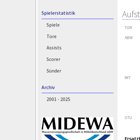
Aufs
Spielerstatistik
Spiele
TOR
Tore
ABW
Assists
Scorer
Sünder
MIT
Archiv
2001 - 2025
STU
Ersatz