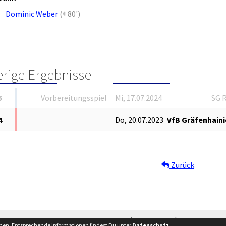
Dominic Weber
(
80')
erige Ergebnisse
5
Vorbereitungsspiel
Mi, 17.07.2024
SG 
4
Do, 20.07.2023
VfB Gräfenhaini
Zurück
Besucherstatistik
Kontakt
Impressum
nnen. Entsprechende Informationen findest Du unter
Datenschutz
.