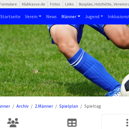
Formulare
Klubkasse.de
Fotos
Links
Busplan, Holzhütte, Vereins
Startseite
Verein
News
Männer
Jugend
Inklusion
änner
Archiv
2.Männer
Spielplan
Spieltag