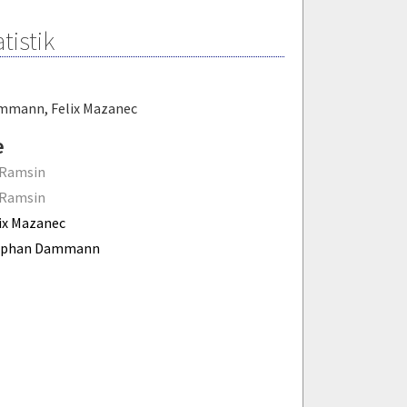
tistik
ammann
,
Felix Mazanec
e
 Ramsin
 Ramsin
ix Mazanec
ephan Dammann