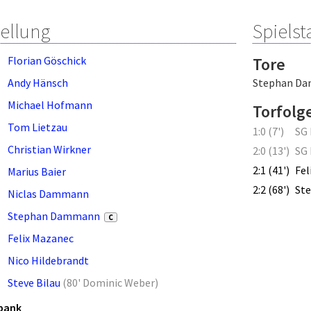
tellung
Spielsta
Florian Göschick
Tore
Andy Hänsch
Stephan D
Michael Hofmann
Torfolg
Tom Lietzau
1:0 (7')
SG
Christian Wirkner
2:0 (13')
SG
2:1 (41')
Fel
Marius Baier
2:2 (68')
St
Niclas Dammann
Stephan Dammann
C
Felix Mazanec
Nico Hildebrandt
Steve Bilau
(
80' Dominic Weber
)
bank