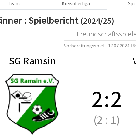
Team
Kreisoberliga
Spi
änner :
Spielbericht
(2024/25)
Freundschaftsspiel
Vorbereitungsspiel - 17.07.2024
18
SG Ramsin
2
:
2
(2
:
1)