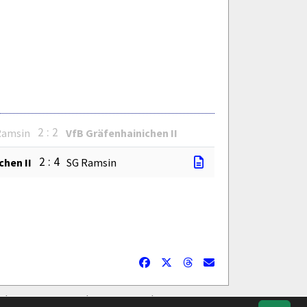
2 : 2
Ramsin
VfB Gräfenhainichen II
2 : 4
chen II
SG Ramsin
Geburtstage
Facebook
Datenschutz