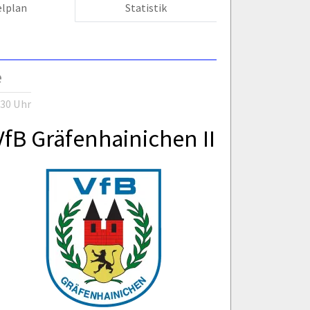
elplan
Statistik
e
:30 Uhr
VfB Gräfenhainichen II