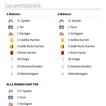
Gesamtstatistik
1.Männer
2.Männer
72
Spiele
35
Spiele
1
Tor
2
Tore
1
Vorlage
2
Vorlagen
13
Gelbe Karten
4
Gelbe Karten
0
Gelb-Rote Karten
0
Gelb-Rote Karten
0
Rote Karten
1
Rote Karte
S
29 Siege
S
26 Siege
U
10 Unentschieden
U
5 Unentschieden
N
33 Niederlagen
N
4 Niederlagen
ALLE MANNSCHAFTEN
107
Spiele
3
Tore
3
Vorlagen