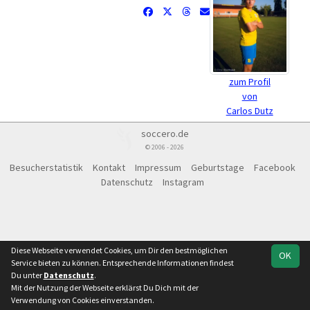
zum Profil
von
Carlos Dutz
soccero.de
© 2006 - 2026
Besucherstatistik
Kontakt
Impressum
Geburtstage
Facebook
Datenschutz
Instagram
Diese Webseite verwendet Cookies, um Dir den bestmöglichen
OK
Service bieten zu können. Entsprechende Informationen findest
Du unter
Datenschutz
.
Mit der Nutzung der Webseite erklärst Du Dich mit der
Verwendung von Cookies einverstanden.