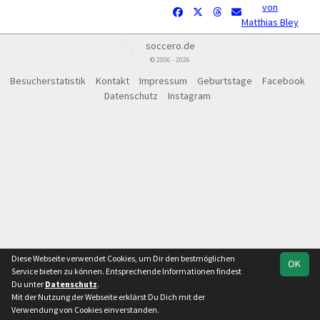
von
Matthias Bley
soccero.de
© 2006 - 2026
Besucherstatistik
Kontakt
Impressum
Geburtstage
Facebook
Datenschutz
Instagram
Diese Webseite verwendet Cookies, um Dir den bestmöglichen
OK
Service bieten zu können. Entsprechende Informationen findest
Du unter
Datenschutz
.
Mit der Nutzung der Webseite erklärst Du Dich mit der
Verwendung von Cookies einverstanden.