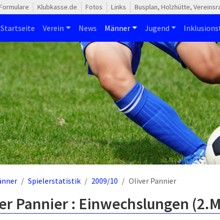
Formulare
Klubkasse.de
Fotos
Links
Busplan, Holzhütte, Vereins
Startseite
Verein
News
Männer
Jugend
Inklusion
änner
Spielerstatistik
2009/10
Oliver Pannier
er Pannier : Einwechslungen (2.