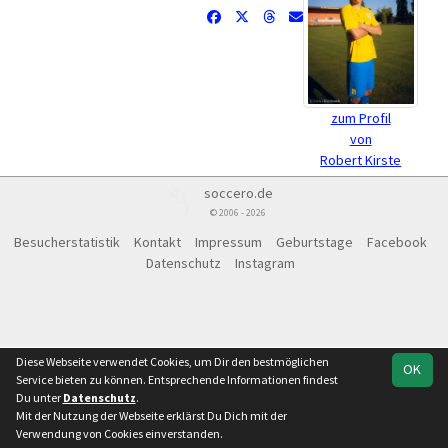
zum Profil
von
Robert Kirste
soccero.de
© 2006 - 2026
Besucherstatistik
Kontakt
Impressum
Geburtstage
Facebook
Datenschutz
Instagram
Diese Webseite verwendet Cookies, um Dir den bestmöglichen
OK
Service bieten zu können. Entsprechende Informationen findest
Du unter
Datenschutz
.
Mit der Nutzung der Webseite erklärst Du Dich mit der
Verwendung von Cookies einverstanden.