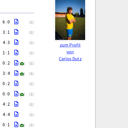
6 : 0
(1)
3 : 1
(1)
4 : 3
(1)
zum Profil
von
1 : 1
(1)
Carlos Dutz
0 : 2
(1)
(
)
3 : 4
(1)
(
)
0 : 2
(1)
0 : 0
(1)
(
)
4 : 2
(1)
4 : 4
(1)
0 : 1
(1)
(
)