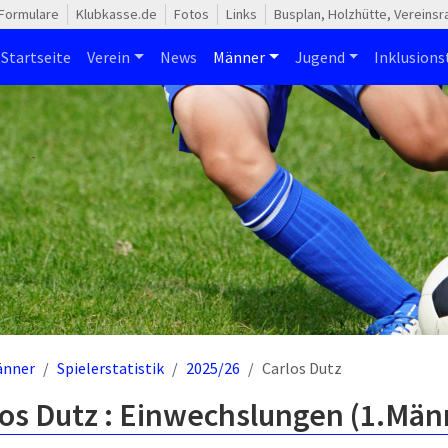
Formulare
Klubkasse.de
Fotos
Links
Busplan, Holzhütte, Vereins
Startseite
Verein
News
Männer
Jugend
Inklusion
änner
Spielerstatistik
2025/26
Carlos Dutz
los Dutz : Einwechslungen (1.Män