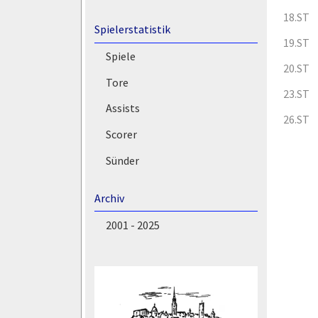
18.ST
Spielerstatistik
19.ST
Spiele
20.ST
Tore
23.ST
Assists
26.ST
Scorer
Sünder
Archiv
2001 - 2025