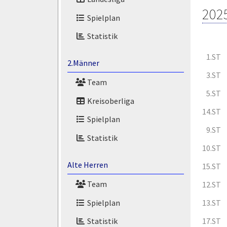
202
Spielplan
Statistik
1.ST
2.Männer
3.ST
Team
5.ST
Kreisoberliga
14.ST
Spielplan
9.ST
Statistik
10.ST
Alte Herren
15.ST
Team
12.ST
Spielplan
13.ST
17.ST
Statistik