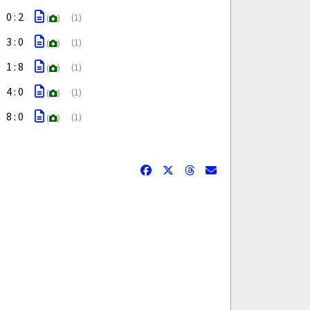
0 : 2
(1)
(
)
3 : 0
(1)
(
)
1 : 8
(1)
(
)
4 : 0
(1)
(
)
8 : 0
(1)
(
)