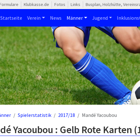
Formulare
Klubkasse.de
Fotos
Links
Busplan, Holzhütte, Vereins
Startseite
Verein
News
Männer
Jugend
Inklusion
änner
Spielerstatistik
2017/18
Mandé Yacoubou
dé Yacoubou : Gelb Rote Karten 