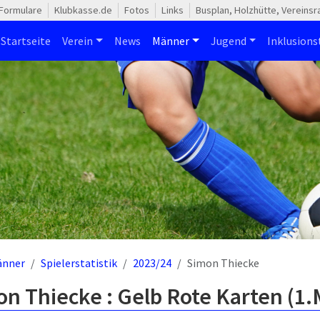
Formulare
Klubkasse.de
Fotos
Links
Busplan, Holzhütte, Vereins
Startseite
Verein
News
Männer
Jugend
Inklusion
änner
Spielerstatistik
2023/24
Simon Thiecke
n Thiecke : Gelb Rote Karten (1