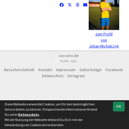
zum Profil
von
Johan Michalczyk
soccero.de
© 2006 - 2026
Besucherstatistik
Kontakt
Impressum
Geburtstage
Facebook
Datenschutz
Instagram
Diese Webseite verwendet Cookies, um Dir den bestmöglichen
OK
Service bieten zu können. Entsprechende Informationen findest
Du unter
Datenschutz
.
Mit der Nutzung der Webseite erklärst Du Dich mit der
Verwendung von Cookies einverstanden.