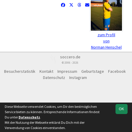
zum Profil
von
Norman Henschel
soccero.de
© 2006 - 2026
Besucherstatistik
Kontakt
Impressum
Geburtstage
Facebook
Datenschutz
Instagram
Diese Webseite verwendet Cookies, um Dir den bestmöglichen
OK
Service bieten zu können. Entsprechende Informationen findest
Du unter
Datenschutz
.
Mit der Nutzung der Webseite erklärst Du Dich mit der
Verwendung von Cookies einverstanden.