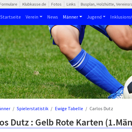
Formulare
Klubkasse.de
Fotos
Links
Busplan, Holzhütte, Vereins
Startseite
Verein
News
Männer
Jugend
Inklusion
änner
Spielerstatistik
Ewige Tabelle
Carlos Dutz
os Dutz : Gelb Rote Karten (1.Mä