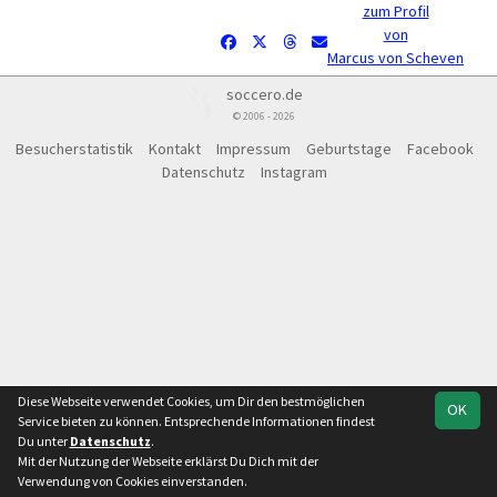
zum Profil
von
Marcus von Scheven
soccero.de
© 2006 - 2026
Besucherstatistik
Kontakt
Impressum
Geburtstage
Facebook
Datenschutz
Instagram
Diese Webseite verwendet Cookies, um Dir den bestmöglichen
OK
Service bieten zu können. Entsprechende Informationen findest
Du unter
Datenschutz
.
Mit der Nutzung der Webseite erklärst Du Dich mit der
Verwendung von Cookies einverstanden.