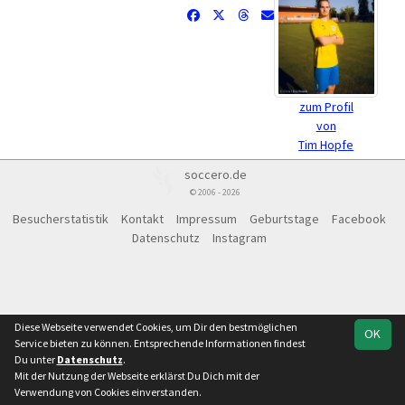
zum Profil
von
Tim Hopfe
soccero.de
© 2006 - 2026
Besucherstatistik
Kontakt
Impressum
Geburtstage
Facebook
Datenschutz
Instagram
Diese Webseite verwendet Cookies, um Dir den bestmöglichen
OK
Service bieten zu können. Entsprechende Informationen findest
Du unter
Datenschutz
.
Mit der Nutzung der Webseite erklärst Du Dich mit der
Verwendung von Cookies einverstanden.