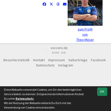
zum Profil
von
Theo Möser
soccero.de
© 2006 - 2026
Besucherstatistik
Kontakt
Impressum
Geburtstage
Facebook
Datenschutz
Instagram
Diese Webseite verwendet Cookies, um Dir den bestmöglichen
OK
Service bieten zu können. Entsprechende Informationen findest
Du unter
Datenschutz
.
Mit der Nutzung der Webseite erklärst Du Dich mit der
Verwendung von Cookies einverstanden.