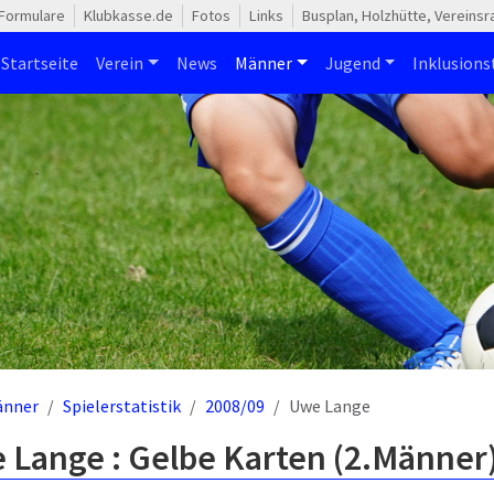
Formulare
Klubkasse.de
Fotos
Links
Busplan, Holzhütte, Vereins
Startseite
Verein
News
Männer
Jugend
Inklusion
änner
Spielerstatistik
2008/09
Uwe Lange
 Lange : Gelbe Karten (2.Männer