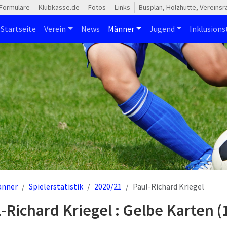
Formulare
Klubkasse.de
Fotos
Links
Busplan, Holzhütte, Vereins
Startseite
Verein
News
Männer
Jugend
Inklusion
änner
Spielerstatistik
2020/21
Paul-Richard Kriegel
-Richard Kriegel : Gelbe Karten 