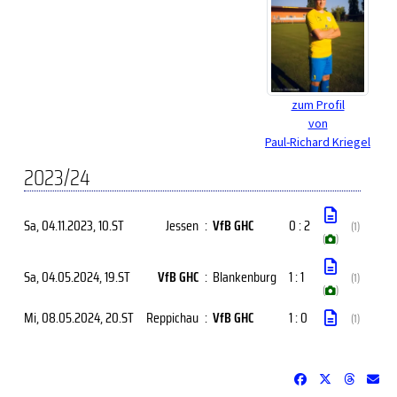
zum Profil
von
Paul-Richard Kriegel
2023/24
Sa, 04.11.2023
, 10.ST
Jessen
:
VfB GHC
0 : 2
(1)
(
)
Sa, 04.05.2024
, 19.ST
VfB GHC
:
Blankenburg
1 : 1
(1)
(
)
Mi, 08.05.2024
, 20.ST
Reppichau
:
VfB GHC
1 : 0
(1)