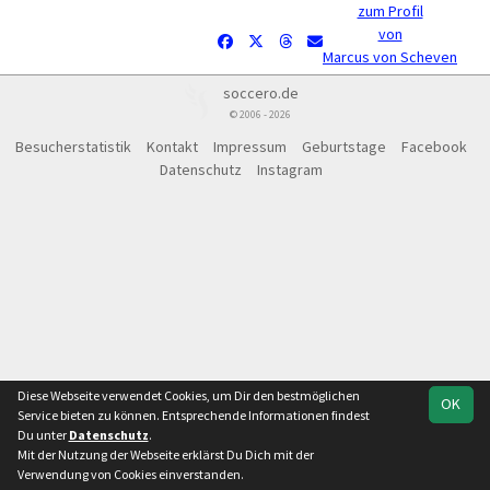
zum Profil
von
Marcus von Scheven
soccero.de
© 2006 - 2026
Besucherstatistik
Kontakt
Impressum
Geburtstage
Facebook
Datenschutz
Instagram
Diese Webseite verwendet Cookies, um Dir den bestmöglichen
OK
Service bieten zu können. Entsprechende Informationen findest
Du unter
Datenschutz
.
Mit der Nutzung der Webseite erklärst Du Dich mit der
Verwendung von Cookies einverstanden.