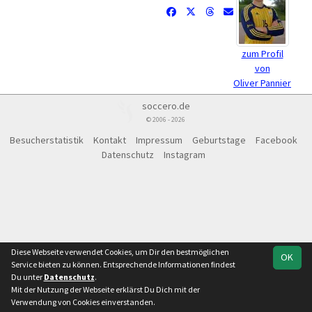
zum Profil
von
Oliver Pannier
soccero.de
© 2006 - 2026
Besucherstatistik
Kontakt
Impressum
Geburtstage
Facebook
Datenschutz
Instagram
Diese Webseite verwendet Cookies, um Dir den bestmöglichen
OK
Service bieten zu können. Entsprechende Informationen findest
Du unter
Datenschutz
.
Mit der Nutzung der Webseite erklärst Du Dich mit der
Verwendung von Cookies einverstanden.